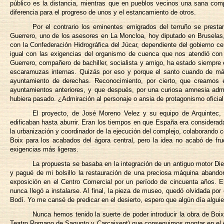
público es la distancia, mientras que en pueblos vecinos una sana comp
diferencia para el progreso de unos y el estancamiento de otros.
Por el contrario los eminentes emigrados del terruño se presta
Guerrero, uno de los asesores en La Moncloa, hoy diputado en Bruselas
con la Confederación Hidrográfica del Júcar, dependiente del gobierno ce
igual con las exigencias del organismo de cuenca que nos atendió con 
Guerrero, compañero de bachiller, socialista y amigo, ha estado siempre e
escaramuzas internas. Quizás por eso y porque el santo cuando de más
ayuntamiento de derechas. Reconocimiento, por cierto, que creamos 
ayuntamientos anteriores, y que después, por una curiosa amnesia admi
hubiera pasado. ¿Admiración al personaje o ansia de protagonismo oficia
El proyecto, de José Moreno Velez y su equipo de Arquintec, 
edificaban hasta aburrir. Eran los tiempos en que España era considera
la urbanización y coordinador de la ejecución del complejo, colaborando c
Boix para los acabados del ágora central, pero la idea no acabó de fruc
exigencias más ligeras.
La propuesta se basaba en la integración de un antiguo motor Die
y pagué de mi bolsillo la restauración de una preciosa máquina aband
exposición en el Centro Comercial por un período de cincuenta años. El 
nunca llegó a instalarse. Al final, la pieza de museo, quedó olvidada por
Bodí. Yo me cansé de predicar en el desierto, espero que algún día alguie
Nunca hemos tenido la suerte de poder introducir la obra de Bo
Teatro Romano de Sagunto y Carcaixent) que conseguimos montar en el Al