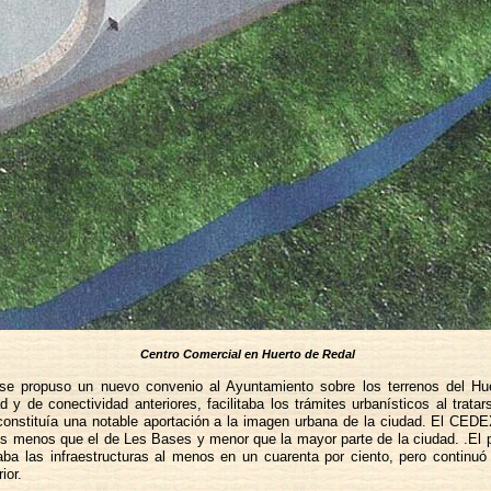
Centro Comercial en Huerto de Redal
o, se propuso un nuevo convenio al Ayuntamiento sobre los terrenos del H
 y de conectividad anteriores, facilitaba los trámites urbanísticos al trat
onstituía una notable aportación a la imagen urbana de la ciudad. El CEDEX
os menos que el de Les Bases y menor que la mayor parte de la ciudad. .El 
aba las infraestructuras al menos en un cuarenta por ciento, pero continuó
ior.