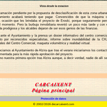
Vista desde la estacion
lamación pendiente por la propuesta de desclasificación de esta zona urban
amiento acabará teniendo que pagar. Convencidos de que la máquina d
ca ocasión que les brindaba el proyecto de Eroski, porque seguramente p
 el momento. Pero la burbuja inmobiliaria reventó un poco más tarde y con 
da prodigiosa y los alcaldes dejaron de ser esos genios de las finanzas.
ante el Ayuntamiento y la prensa un dosier informativo del centro comercial
rito por reconocidos especialistas, informe sobre inundabilidad de la
ales del Centro Comercial, maqueta volumétrica y realidad virtual.
ciamos al Ayuntamiento de Alzira que tras el verano iniciaríamos los contact
umentada para la más rápida aprobación del proyecto.
mo nuestra primera opción tras Alzira aunque, a decir verdad, nadie de allí 
Protección de datos
© 2002/2026 decarcaixent.com