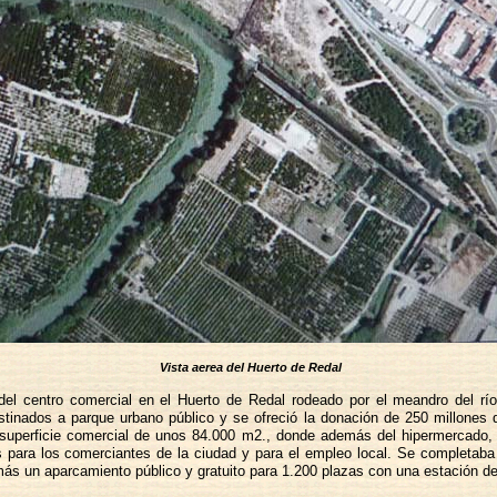
Vista aerea del Huerto de Redal
l centro comercial en el Huerto de Redal rodeado por el meandro del río 
inados a parque urbano público y se ofreció la donación de 250 millones 
a superficie comercial de unos 84.000 m2., donde además del hipermercado, 
s para los comerciantes de la ciudad y para el empleo local. Se completaba
más un aparcamiento público y gratuito para 1.200 plazas con una estación de