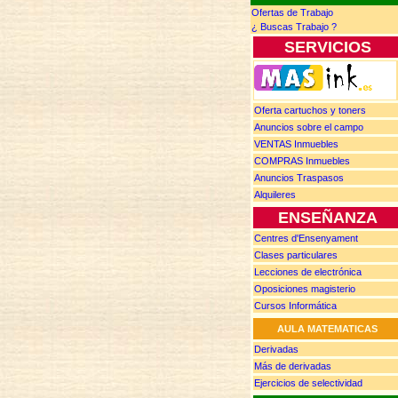
Ofertas de Trabajo
¿ Buscas
T
rabajo ?
SERVICIOS
Oferta cartuchos y toners
Anuncios
sobre el campo
VENTAS
Inmuebles
COMPRAS
Inmuebles
Anuncios
Traspasos
Alquileres
ENSEÑANZA
Centres d'Ensenyament
Clases particulares
Lecciones de electrónica
Oposiciones magisterio
Cursos Informática
AULA MATEMATICAS
Derivadas
Más de d
erivadas
Ejercicios de selectividad