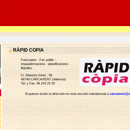
RÀPID COPIA
Fotocopies - Fax públic -
enquadernacions - plastificacions -
llepolies
C/. Maestro Giner , 58
46740-CARCAIXENT (Valencia)
Tel. y Fax: 96 243 25 30
Si quieres incluir tu dirección en esta sección mándanosla a
carcaixent@d