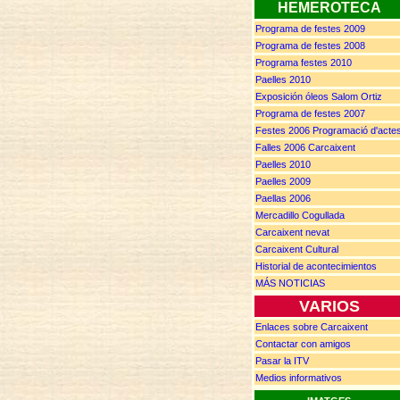
HEMEROTECA
Programa de festes 2009
Programa de festes 2008
Programa festes 2010
Paelles 2010
Exposición óleos Salom Ortiz
Programa de festes 2007
F
estes
2006 P
rogramació d'acte
Falles 2006 Carcaixent
Paelles 2010
Paelles 2009
Paellas 2006
Mercadillo Cogullada
Carcaixent nevat
Carcaixent Cultural
Historial de acontecimientos
MÁS NOTICIAS
VARIOS
Enlaces sobre Carcaixent
Contactar con amigos
Pasar la ITV
Medios informativos