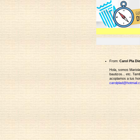
From:
Carol Pla Die
Hola, somos Mariola
bautizos... etc. Ta
acoplamos a tus hor
carolplad@hotmail.