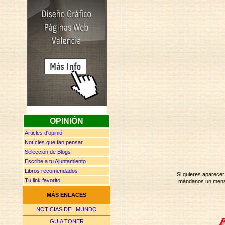
OPINIÓN
Articles d'opinió
Notícies que fan pensar
Selección de Blogs
Escribe a tu Ajuntamiento
Libros recomendados
Si quieres aparece
Tu link favorito
mándanos un mensa
MÁS ENLACES
NOTICIAS DEL MUNDO
GUIA TONER