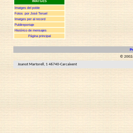
IMATGES
Imatges del poble
Fotos por José Teruel
Imatges per al record
Publireportaje
Histórico de mensajes
Página principal
Pr
© 2002/
Joanot Martorell, 1 46740-Carcaixent