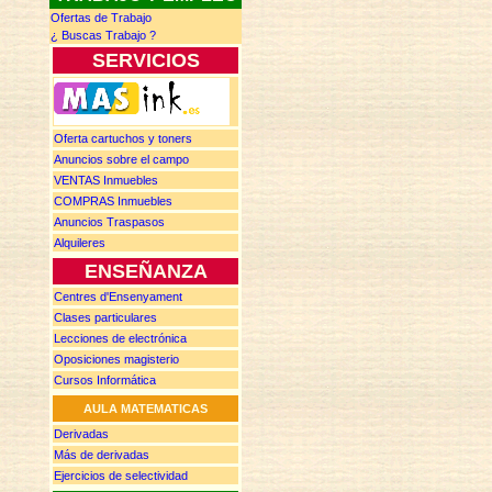
Ofertas de Trabajo
¿ Buscas
T
rabajo ?
SERVICIOS
Oferta cartuchos y toners
Anuncios
sobre el campo
VENTAS
Inmuebles
COMPRAS
Inmuebles
Anuncios
Traspasos
Alquileres
ENSEÑANZA
Centres d'Ensenyament
Clases particulares
Lecciones de electrónica
Oposiciones magisterio
Cursos Informática
AULA MATEMATICAS
Derivadas
Más de d
erivadas
Ejercicios de selectividad