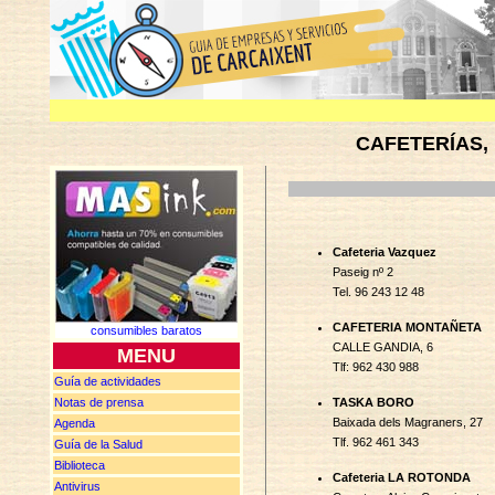
CAFETERÍAS,
Cafeteria Vazquez
Paseig nº 2
Tel. 96 243 12 48
CAFETERIA MONTAÑETA
consumibles baratos
CALLE GANDIA, 6
MENU
Tlf: 962 430 988
Guía de actividades
Notas de
prensa
TASKA BORO
Baixada dels Magraners, 27
Agenda
Tlf. 962 461 343
Guía de la Salud
Biblioteca
Cafeteria LA ROTONDA
Antivirus