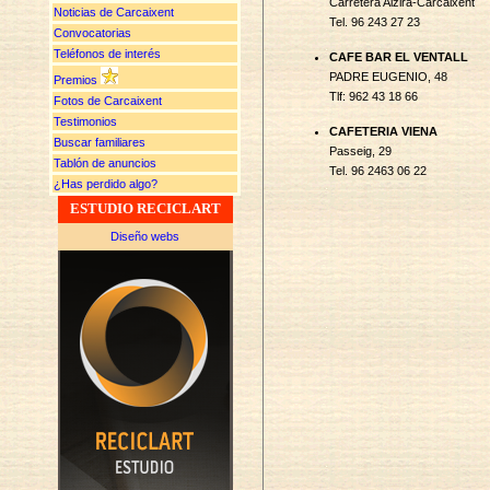
Carretera Alzira-Carcaixent
Noticias de Carcaixent
Tel. 96 243 27 23
Convocatorias
Teléfonos de interés
CAFE BAR EL VENTALL
PADRE EUGENIO, 48
Premios
Tlf: 962 43 18 66
Fotos de Carcaixent
Testimonios
CAFETERIA VIENA
Buscar familiares
Passeig, 29
Tablón de anuncios
Tel. 96 2463 06 22
¿Has perdido algo?
ESTUDIO RECICLART
Diseño webs