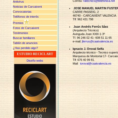
Correu:
ratecnics@telefonica.net
Antivirus
Noticias de Carcaixent
JOSE MANUEL MARTIN FUSTE
Convocatorias
CARRE PASSEIG, 2
46740 - CARCAIXENT VALENCIA
Teléfonos de interés
Tlf: 962 431 798
Premios
Juan Andrés Ferrús Sáez
Fotos de Carcaixent
(Arquitecto Técnico)
Testimonios
Avinguda Joan XXIII-1-3º
Tf. 96 246 02 41- 608 51 11 65
Buscar familiares
e-mail:
jferrus@caatvalencia.es
Tablón de anuncios
¿Has perdido algo?
Ignacio J. Oroval Selfa
Arquitecto técnico - Tecnico superi
ESTUDIO RECICLART
Marquesa de Montortal 17- Carcaix
Tlf: 676 40 99 81.
Diseño webs
Mail:
ioroval@caatvalencia.es