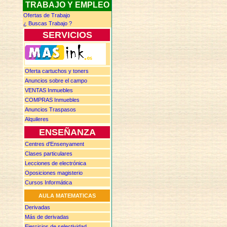
TRABAJO Y EMPLEO
Ofertas de Trabajo
¿ Buscas
T
rabajo ?
SERVICIOS
Oferta cartuchos y toners
Anuncios
sobre el campo
VENTAS
Inmuebles
COMPRAS
Inmuebles
Anuncios
Traspasos
Alquileres
ENSEÑANZA
Centres d'Ensenyament
Clases particulares
Lecciones de electrónica
Oposiciones magisterio
Cursos Informática
AULA MATEMATICAS
Derivadas
Más de d
erivadas
Ejercicios de selectividad