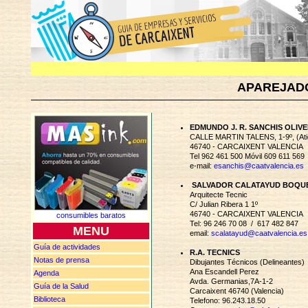
APAREJADO
EDMUNDO J. R. SANCHIS OLIV
CALLE MARTIN TALENS, 1-9º, (Ati
46740 - CARCAIXENT VALENCIA
Tel 962 461 500 Móvil 609 611 569
e-mail:
esanchis@caatvalencia.es
SALVADOR CALATAYUD BOQU
Arquitecte Tecnic
C/ Julian Ribera 1 1º
46740 - CARCAIXENT VALENCIA
consumibles baratos
Tel: 96 246 70 08 / 617 482 847
MENU
email:
scalatayud@caatvalencia.es
Guía de actividades
R.A. TECNICS
Notas de
prensa
Dibujantes Técnicos (Delineantes)
Ana Escandell Perez
Agenda
Avda. Germanias,7A-1-2
Guía de la Salud
Carcaixent 46740 (Valencia)
Biblioteca
Telefono: 96.243.18.50